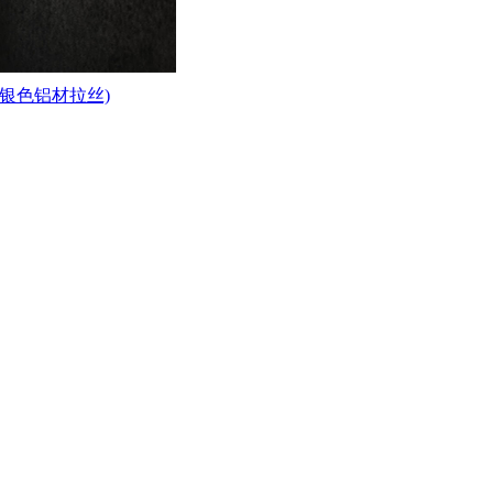
(银色铝材拉丝)