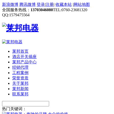
新浪微博
腾讯微博
登录
|
注册
|
收藏本站
|
网站地图
全国服务热线：
13703046080
TEL:0760-23681320
QQ:1579475564
莱邦首页
酒店开关插座
莱邦产品中心
经销代理
工程案例
荣誉资质
关于莱邦
莱邦新闻
联系莱邦
热门关键词：