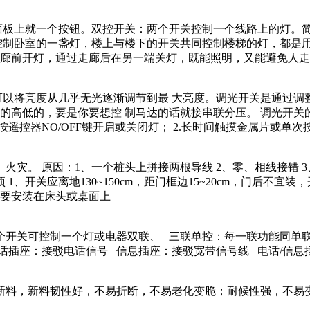
板上就一个按钮。双控开关：两个开关控制一个线路上的灯。简
控制卧室的一盏灯，楼上与楼下的开关共同控制楼梯的灯，都是
廊前开灯，通过走廊后在另一端关灯，既能照明，又能避免人走
以将亮度从几乎无光逐渐调节到最 大亮度。调光开关是通过调
高低的，要是你要想控 制马达的话就接串联分压。 调光开关的功
或按遥控器NO/OFF键开启或关闭灯； 2.长时间触摸金属片或
火灾。 原因：1、一个桩头上拼接两根导线 2、零、相线接错 
、开关应离地130~150cm，距门框边15~20cm，门后不宜
，不要安装在床头或桌面上
两个开关可控制一个灯或电器双联、 三联单控：每一联功能同
插座：接驳电话信号 信息插座：接驳宽带信号线 电话/信息插
新料，新料韧性好，不易折断，不易老化变脆；耐候性强，不易