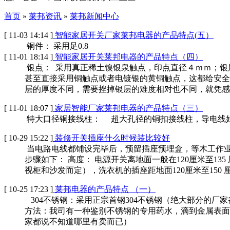
首页
»
莱邦资讯
»
莱邦新闻中心
[ 11-03 14:14 ]
智能家居开关厂家莱邦电器的产品特点(五）
铜件：
采用足0.8
[ 11-01 18:14 ]
智能家居开关莱邦电器的产品特点（四）
银点： 采用真正稀土镍银泉触点，印点直径４ｍｍ；银
甚至直接采用铜触点或者电镀银的黄铜触点，这都给安全
层的厚度不同，需要挫掉银层的难度相对也不同，就凭感觉
[ 11-01 18:07 ]
家居智能厂家莱邦电器的产品特点（三）
特大口径铜接线柱：
超大孔径的铜扣接线柱，导电线
[ 10-29 15:22 ]
装修开关插座什么时候装比较好
当电路电线都铺设完毕后，预留插座预埋盒，等木工作业
步骤如下： 高度： 电源开关离地面一般在120厘米至1
视柜和沙发而定），洗衣机的插座距地面120厘米至150 厘
[ 10-25 17:23 ]
莱邦电器的产品特点 （一）
304不锈钢：采用正宗首钢304不锈钢（绝大部分的厂
方法：我司有一种鉴别不锈钢的专用药水，滴到金属表面
家都说不知道哪里有卖而已）