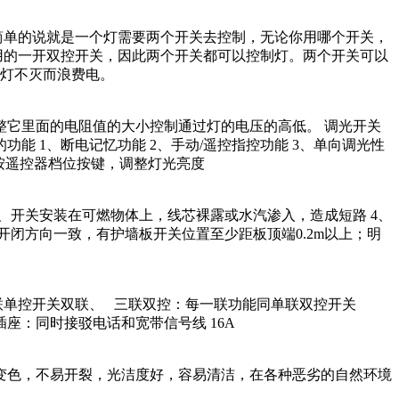
单的说就是一个灯需要两个开关去控制，无论你用哪个开关，
用的一开双控开关，因此两个开关都可以控制灯。两个开关可以
灯不灭而浪费电。
整它里面的电阻值的大小控制通过灯的电压的高低。 调光开关
能 1、断电记忆功能 2、手动/遥控指控功能 3、单向调光性
单次按遥控器档位按键，调整灯光亮度
3、开关安装在可燃物体上，线芯裸露或水汽渗入，造成短路 4、
装，开闭方向一致，有护墙板开关位置至少距板顶端0.2m以上；明
单联单控开关双联、 三联双控：每一联功能同单联双控开关
座：同时接驳电话和宽带信号线 16A
变色，不易开裂，光洁度好，容易清洁，在各种恶劣的自然环境