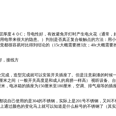
层厚度４０C；导电性好，有效避免开灯时产生电火花（通常，好
用电带来很大的隐患。）判别是否真正复合银触点的方法：用小
都很容易对比得到结论的（15c大概需要挫3次；40c大概需要
好，接线方
完成，造型完成就可以安装开关插座了。但是注意刷漆的时候一
35 厘米之间（一般开关高度是和成人的肩膀一样高） 视听设备
米，电冰箱的插座为150厘米至180厘米，空调、排气扇等的插座距地
家都说自己使用的是304的不锈钢，实际上是201号不锈钢，又
上通过颜色的变化马上就可以知道是什么标号的不锈钢了（其实