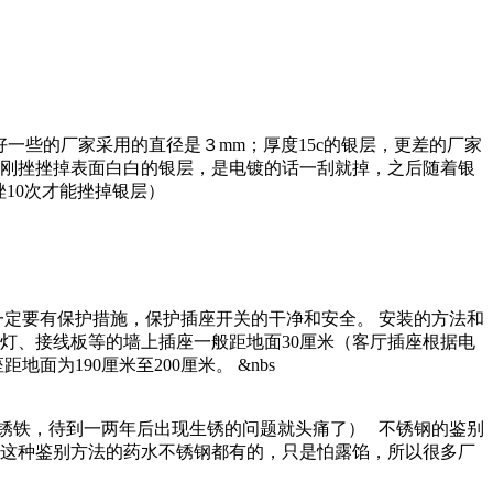
一些的厂家采用的直径是３mm；厚度15c的银层，更差的厂家
刚挫挫掉表面白白的银层，是电镀的话一刮就掉，之后随着银
挫10次才能挫掉银层）
定要有保护措施，保护插座开关的干净和安全。 安装的方法和
、台灯、接线板等的墙上插座一般距地面30厘米（客厅插座根据电
面为190厘米至200厘米。 &nbs
叫不锈铁，待到一两年后出现生锈的问题就头痛了） 不锈钢的鉴别
这种鉴别方法的药水不锈钢都有的，只是怕露馅，所以很多厂