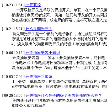
[ 10-23 11:51 ]
一开双控
一开双控开关是单联的双控开关。单联：在一个开关面
都能让灯点亮或者熄灭。 例如：进门与床头的开关共同
放在楼梯的上下两端，或走廊的两端，这样可以在进入走
[ 10-21 15:21 ]
什么是调光开关
首先调光开关是一个便利的电子器件，通过旋钮或滑杆可
原理是通过调整它里面的电阻值的大小控制通过灯的电压的
4、淡入淡出的功能 调光开关的特点 1.单次触摸金属片
[ 10-06 10:18 ]
开关插座安装小知识
开关插座安装篇 ： 警示：开关插座安装不当，易触电、
工作电压和工作电流与插座功率不符，长期过载 注意事项 1
装插座高度不低于1.3m，暗座不低于0.3m，厨卫另定
[ 10-05 17:02 ]
开关插座之常识
1、分类 单联单控：控制单个灯或电器 单联双控：
宽带有线电视插座：同时接驳卫星电视和有线通信号 电话
[ 09-26 13:55 ]
开关插座什么牌子的好？美国莱邦的怎么样？
美国莱邦系列电器配件表面材料选用德国拜耳阻燃耐PC
都能令人放心和满意