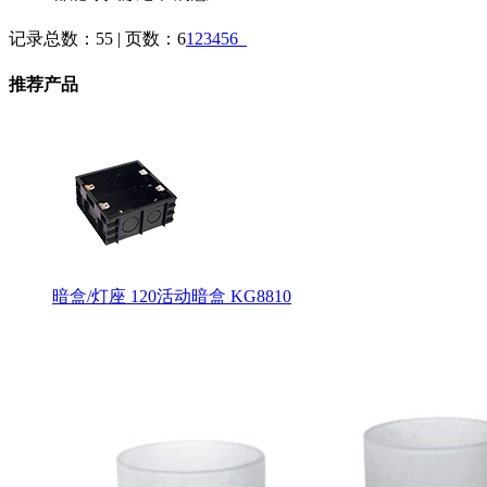
记录总数：55 | 页数：6
1
2
3
4
5
6
推荐产品
暗盒/灯座 120活动暗盒 KG8810