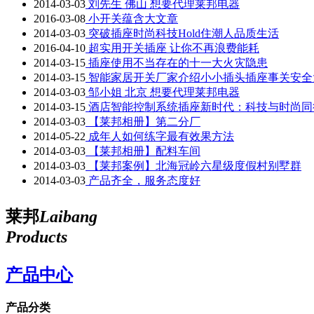
2014-03-03
刘先生 佛山 想要代理莱邦电器
2016-03-08
小开关蕴含大文章
2014-03-03
突破插座时尚科技Hold住潮人品质生活
2016-04-10
超实用开关插座 让你不再浪费能耗
2014-03-15
插座使用不当存在的十一大火灾隐患
2014-03-15
智能家居开关厂家介绍小小插头插座事关安全
2014-03-03
邹小姐 北京 想要代理莱邦电器
2014-03-15
酒店智能控制系统插座新时代：科技与时尚同
2014-03-03
【莱邦相册】第二分厂
2014-05-22
成年人如何练字最有效果方法
2014-03-03
【莱邦相册】配料车间
2014-03-03
【莱邦案例】北海冠岭六星级度假村别墅群
2014-03-03
产品齐全，服务态度好
莱邦
Laibang
Products
产品中心
产品分类