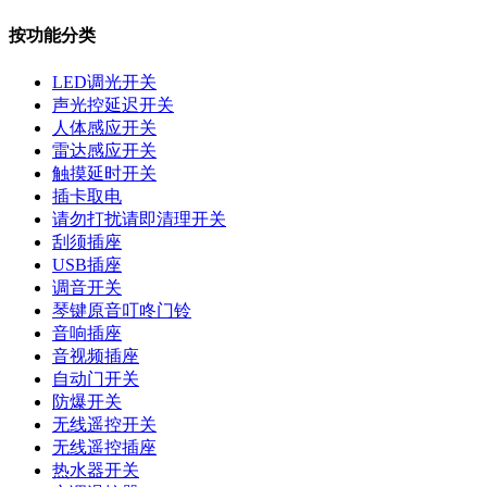
按功能分类
LED调光开关
声光控延迟开关
人体感应开关
雷达感应开关
触摸延时开关
插卡取电
请勿打扰请即清理开关
刮须插座
USB插座
调音开关
琴键原音叮咚门铃
音响插座
音视频插座
自动门开关
防爆开关
无线遥控开关
无线遥控插座
热水器开关