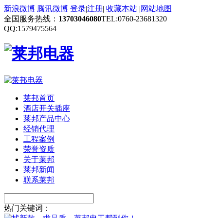
新浪微博
腾讯微博
登录
|
注册
|
收藏本站
|
网站地图
全国服务热线：
13703046080
TEL:0760-23681320
QQ:1579475564
莱邦首页
酒店开关插座
莱邦产品中心
经销代理
工程案例
荣誉资质
关于莱邦
莱邦新闻
联系莱邦
热门关键词：